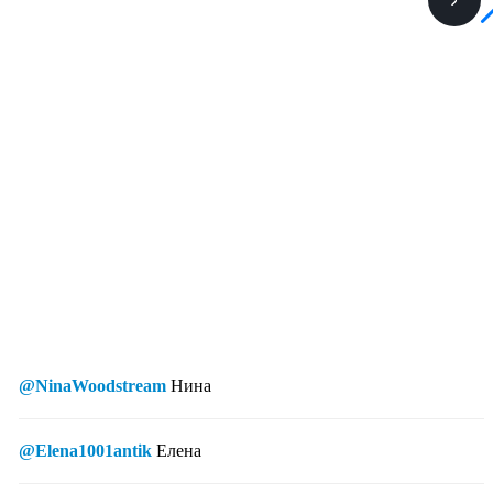
@NinaWoodstream
Нина
@Elena1001antik
Елена