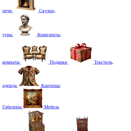
печи
Скульп-
туры
Комплекты,
комнаты
Подарки
Текстиль,
одежда
Картины/
Гобелены
Мебель