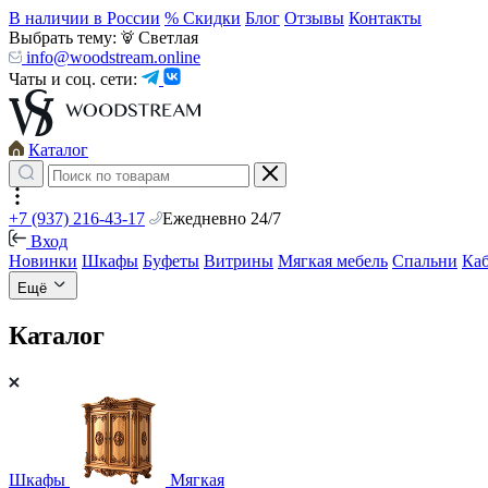
В наличии в России
% Скидки
Блог
Отзывы
Контакты
Выбрать тему:
Светлая
info@woodstream.online
Чаты и соц. сети:
Каталог
+7 (937) 216-43-17
Ежедневно 24/7
Вход
Новинки
Шкафы
Буфеты
Витрины
Мягкая мебель
Спальни
Ка
Ещё
Каталог
Шкафы
Мягкая