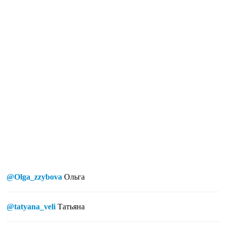
@Olga_zzybova
Ольга
@tatyana_veli
Татьяна