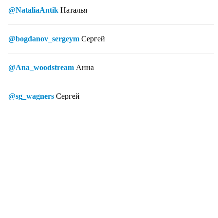
@NataliaAntik
Наталья
@bogdanov_sergeym
Сергей
@Ana_woodstream
Анна
@sg_wagners
Сергей