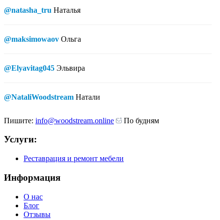
@natasha_tru
Наталья
@maksimowaov
Ольга
@Elyavitag045
Эльвира
@NataliWoodstream
Натали
Пишите:
info@woodstream.online
По будням
Услуги:
Реставрация и ремонт мебели
Информация
О нас
Блог
Отзывы