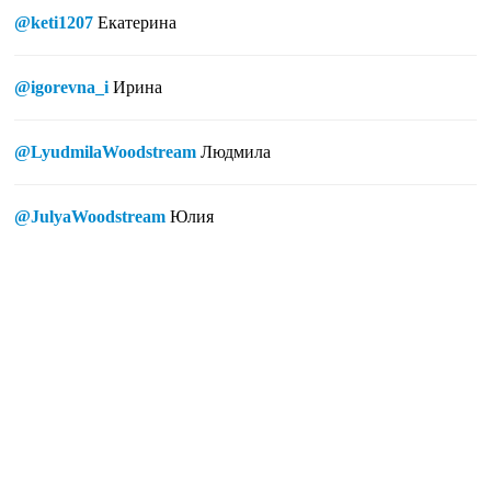
@keti1207
Екатерина
@igorevna_i
Ирина
@LyudmilaWoodstream
Людмила
@JulyaWoodstream
Юлия