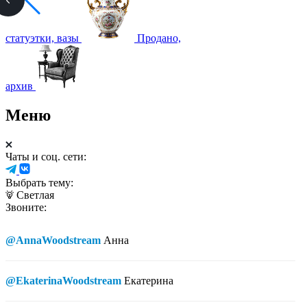
статуэтки, вазы
Продано,
архив
Меню
Чаты и соц. сети:
Выбрать тему:
Светлая
Звоните:
@AnnaWoodstream
Анна
@EkaterinaWoodstream
Екатерина