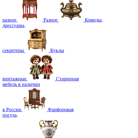
разное
Разное
Комоды,
дрессуары,
секретеры
Куклы
винтажные
Старинная
мебель в наличии
в России
Фарфоровая
посуда,