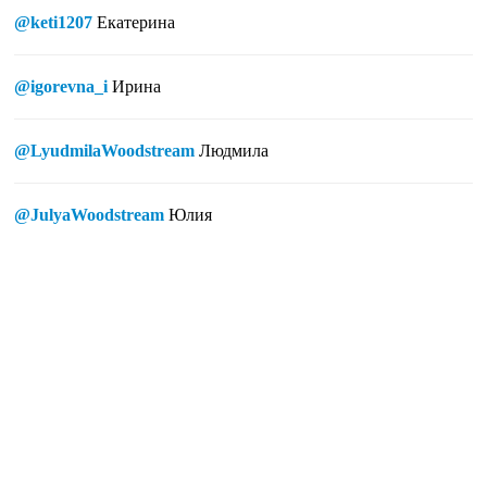
@keti1207
Екатерина
@igorevna_i
Ирина
@LyudmilaWoodstream
Людмила
@JulyaWoodstream
Юлия