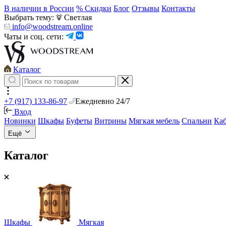
В наличии в России
% Скидки
Блог
Отзывы
Контакты
Выбрать тему:
Светлая
info@woodstream.online
Чаты и соц. сети:
Каталог
+7 (917) 133-86-97
Ежедневно 24/7
Вход
Новинки
Шкафы
Буфеты
Витрины
Мягкая мебель
Спальни
Ка
Ещё
Каталог
Шкафы
Мягкая