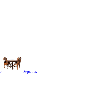
е
Зеркала,