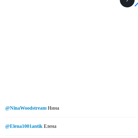
@NinaWoodstream
Нина
@Elena1001antik
Елена