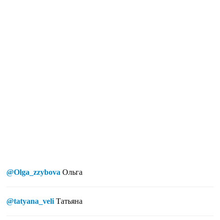
@Olga_zzybova
Ольга
@tatyana_veli
Татьяна