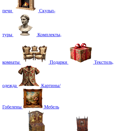
печи
Скульп-
туры
Комплекты,
комнаты
Подарки
Текстиль,
одежда
Картины/
Гобелены
Мебель