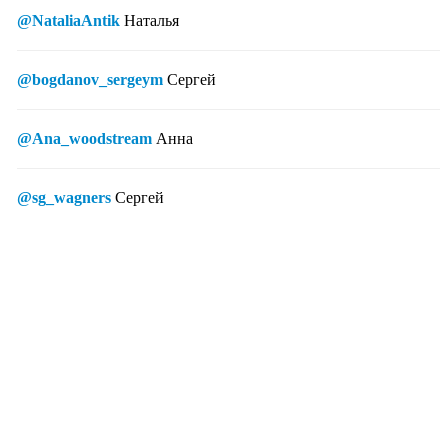
@NataliaAntik
Наталья
@bogdanov_sergeym
Сергей
@Ana_woodstream
Анна
@sg_wagners
Сергей