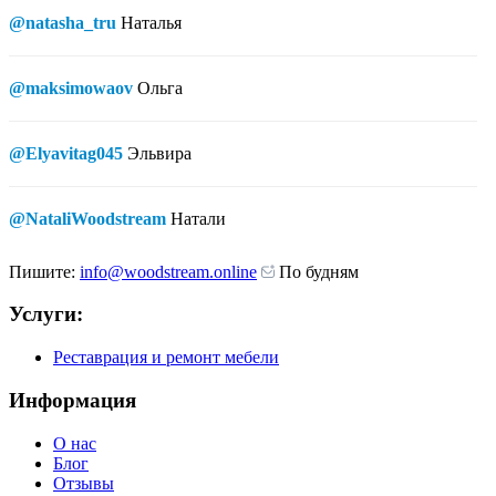
@natasha_tru
Наталья
@maksimowaov
Ольга
@Elyavitag045
Эльвира
@NataliWoodstream
Натали
Пишите:
info@woodstream.online
По будням
Услуги:
Реставрация и ремонт мебели
Информация
О нас
Блог
Отзывы