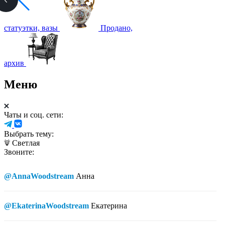
статуэтки, вазы
Продано,
архив
Меню
Чаты и соц. сети:
Выбрать тему:
Светлая
Звоните:
@AnnaWoodstream
Анна
@EkaterinaWoodstream
Екатерина