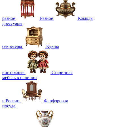
разное
Разное
Комоды,
дрессуары,
секретеры
Куклы
винтажные
Старинная
мебель в наличии
в России
Фарфоровая
посуда,