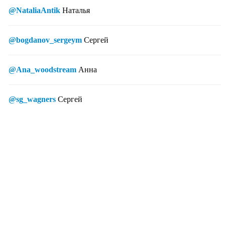
@NataliaAntik
Наталья
@bogdanov_sergeym
Сергей
@Ana_woodstream
Анна
@sg_wagners
Сергей