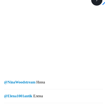
@NinaWoodstream
Нина
@Elena1001antik
Елена