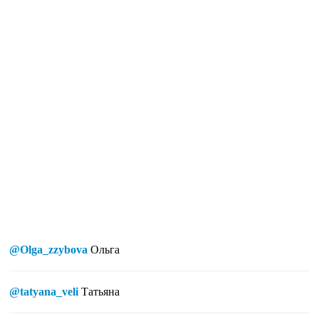
@Olga_zzybova
Ольга
@tatyana_veli
Татьяна