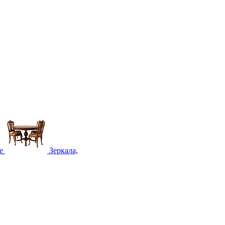
е
Зеркала,