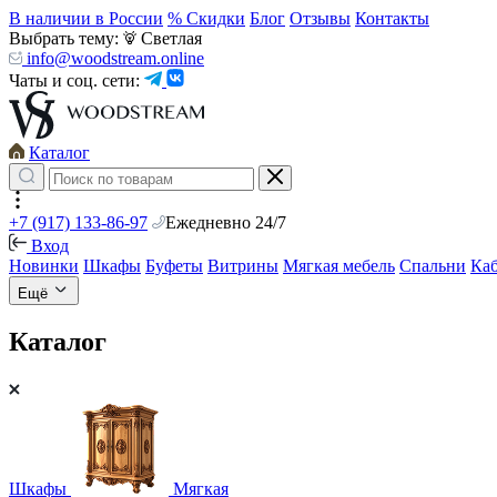
В наличии в России
% Скидки
Блог
Отзывы
Контакты
Выбрать тему:
Светлая
info@woodstream.online
Чаты и соц. сети:
Каталог
+7 (917) 133-86-97
Ежедневно 24/7
Вход
Новинки
Шкафы
Буфеты
Витрины
Мягкая мебель
Спальни
Ка
Ещё
Каталог
Шкафы
Мягкая