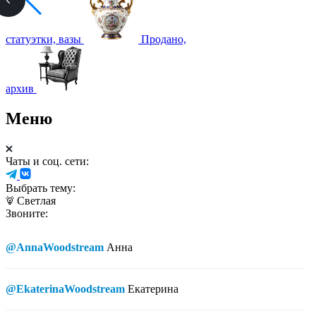
статуэтки, вазы
Продано,
архив
Меню
Чаты и соц. сети:
Выбрать тему:
Светлая
Звоните:
@AnnaWoodstream
Анна
@EkaterinaWoodstream
Екатерина