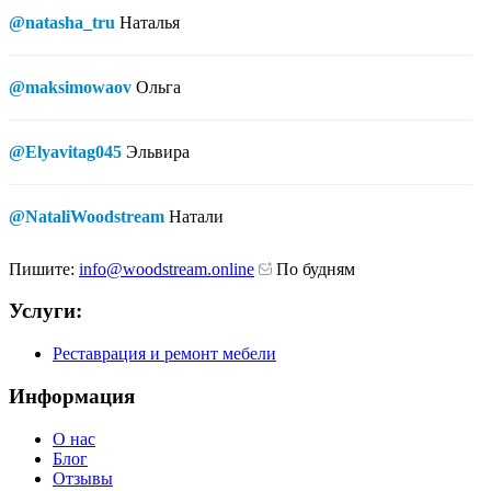
@natasha_tru
Наталья
@maksimowaov
Ольга
@Elyavitag045
Эльвира
@NataliWoodstream
Натали
Пишите:
info@woodstream.online
По будням
Услуги:
Реставрация и ремонт мебели
Информация
О нас
Блог
Отзывы