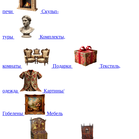
печи
Скульп-
туры
Комплекты,
комнаты
Подарки
Текстиль,
одежда
Картины/
Гобелены
Мебель