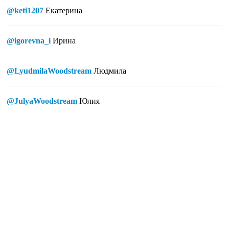
@keti1207
Екатерина
@igorevna_i
Ирина
@LyudmilaWoodstream
Людмила
@JulyaWoodstream
Юлия