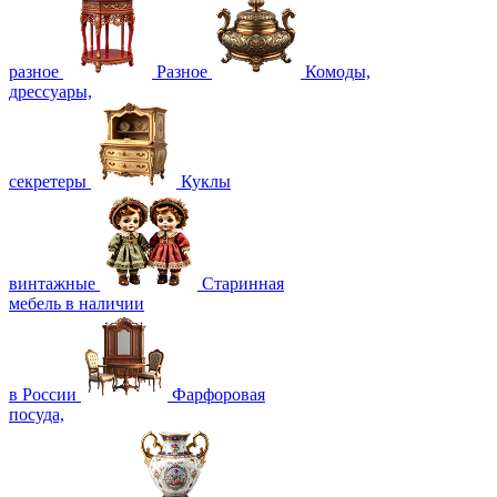
разное
Разное
Комоды,
дрессуары,
секретеры
Куклы
винтажные
Старинная
мебель в наличии
в России
Фарфоровая
посуда,