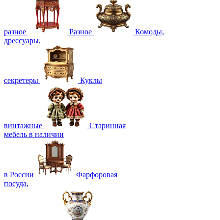
разное
Разное
Комоды,
дрессуары,
секретеры
Куклы
винтажные
Старинная
мебель в наличии
в России
Фарфоровая
посуда,