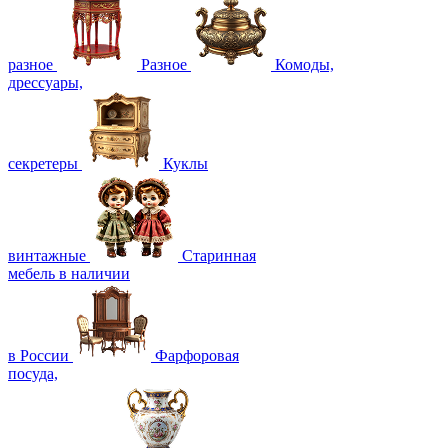
разное
Разное
Комоды,
дрессуары,
секретеры
Куклы
винтажные
Старинная
мебель в наличии
в России
Фарфоровая
посуда,