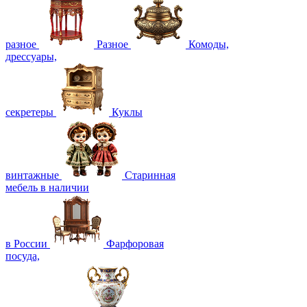
разное
Разное
Комоды,
дрессуары,
секретеры
Куклы
винтажные
Старинная
мебель в наличии
в России
Фарфоровая
посуда,