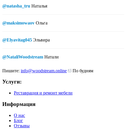
@natasha_tru
Наталья
@maksimowaov
Ольга
@Elyavitag045
Эльвира
@NataliWoodstream
Натали
Пишите:
info@woodstream.online
По будням
Услуги:
Реставрация и ремонт мебели
Информация
О нас
Блог
Отзывы