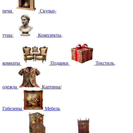
печи
Скульп-
туры
Комплекты,
комнаты
Подарки
Текстиль,
одежда
Картины/
Гобелены
Мебель