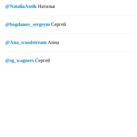
@NataliaAntik
Наталья
@bogdanov_sergeym
Сергей
@Ana_woodstream
Анна
@sg_wagners
Сергей