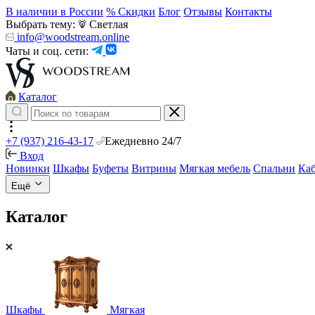
В наличии в России
% Скидки
Блог
Отзывы
Контакты
Выбрать тему:
Светлая
info@woodstream.online
Чаты и соц. сети:
Каталог
+7 (937) 216-43-17
Ежедневно 24/7
Вход
Новинки
Шкафы
Буфеты
Витрины
Мягкая мебель
Спальни
Ка
Ещё
Каталог
Шкафы
Мягкая