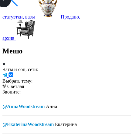
статуэтки, вазы
Продано,
архив
Меню
Чаты и соц. сети:
Выбрать тему:
Светлая
Звоните:
@AnnaWoodstream
Анна
@EkaterinaWoodstream
Екатерина