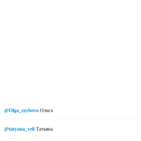
@Olga_zzybova
Ольга
@tatyana_veli
Татьяна