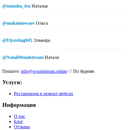
@natasha_tru
Наталья
@maksimowaov
Ольга
@Elyavitag045
Эльвира
@NataliWoodstream
Натали
Пишите:
info@woodstream.online
По будням
Услуги:
Реставрация и ремонт мебели
Информация
О нас
Блог
Отзывы