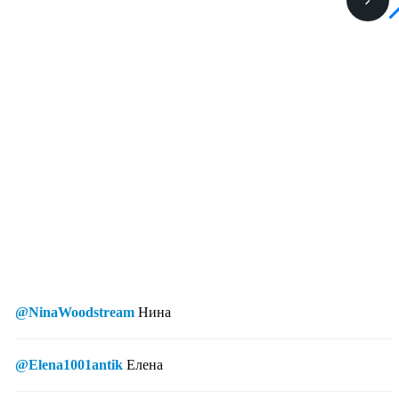
@NinaWoodstream
Нина
@Elena1001antik
Елена