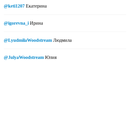
@keti1207
Екатерина
@igorevna_i
Ирина
@LyudmilaWoodstream
Людмила
@JulyaWoodstream
Юлия