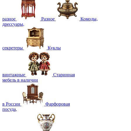
разное
Разное
Комоды,
дрессуары,
секретеры
Куклы
винтажные
Старинная
мебель в наличии
в России
Фарфоровая
посуда,