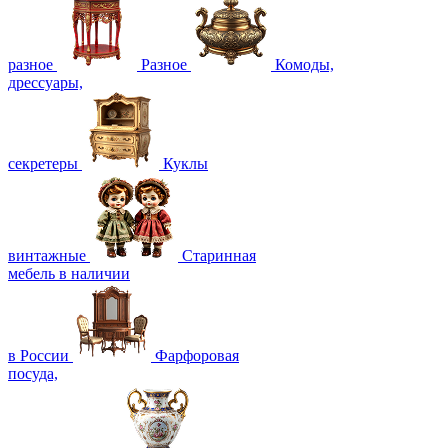
разное
Разное
Комоды,
дрессуары,
секретеры
Куклы
винтажные
Старинная
мебель в наличии
в России
Фарфоровая
посуда,