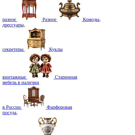
разное
Разное
Комоды,
дрессуары,
секретеры
Куклы
винтажные
Старинная
мебель в наличии
в России
Фарфоровая
посуда,