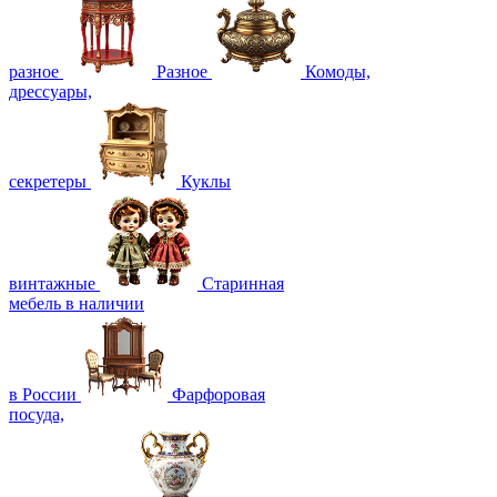
разное
Разное
Комоды,
дрессуары,
секретеры
Куклы
винтажные
Старинная
мебель в наличии
в России
Фарфоровая
посуда,