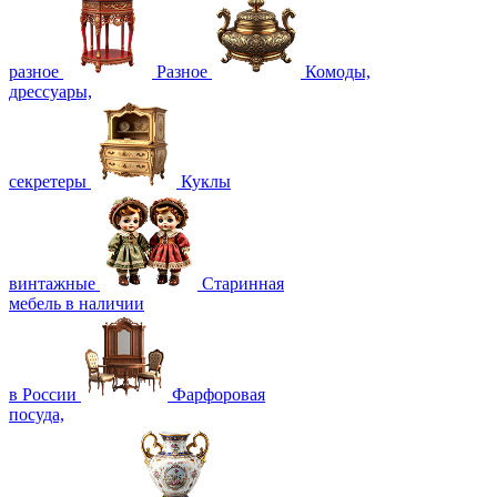
разное
Разное
Комоды,
дрессуары,
секретеры
Куклы
винтажные
Старинная
мебель в наличии
в России
Фарфоровая
посуда,