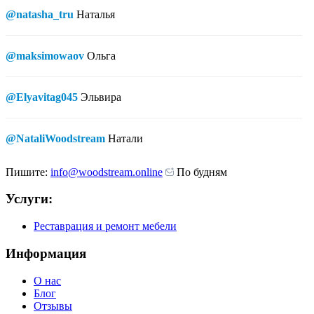
@natasha_tru
Наталья
@maksimowaov
Ольга
@Elyavitag045
Эльвира
@NataliWoodstream
Натали
Пишите:
info@woodstream.online
По будням
Услуги:
Реставрация и ремонт мебели
Информация
О нас
Блог
Отзывы