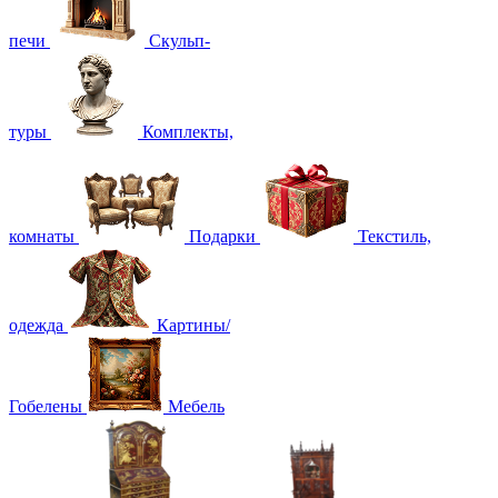
печи
Скульп-
туры
Комплекты,
комнаты
Подарки
Текстиль,
одежда
Картины/
Гобелены
Мебель