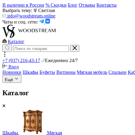
В наличии в России
% Скидки
Блог
Отзывы
Контакты
Выбрать тему:
Светлая
info@woodstream.online
Чаты и соц. сети:
Каталог
+7 (937) 216-43-17
Ежедневно 24/7
Вход
Новинки
Шкафы
Буфеты
Витрины
Мягкая мебель
Спальни
Ка
Ещё
Каталог
Шкафы
Мягкая