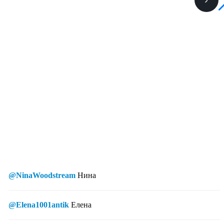
@NinaWoodstream
Нина
@Elena1001antik
Елена