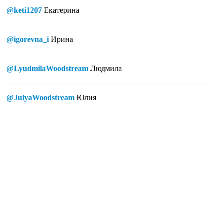
@keti1207
Екатерина
@igorevna_i
Ирина
@LyudmilaWoodstream
Людмила
@JulyaWoodstream
Юлия