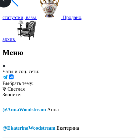
статуэтки, вазы
Продано,
архив
Меню
Чаты и соц. сети:
Выбрать тему:
Светлая
Звоните:
@AnnaWoodstream
Анна
@EkaterinaWoodstream
Екатерина