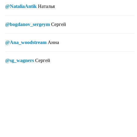
@NataliaAntik
Наталья
@bogdanov_sergeym
Сергей
@Ana_woodstream
Анна
@sg_wagners
Сергей