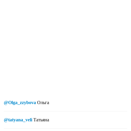
@Olga_zzybova
Ольга
@tatyana_veli
Татьяна