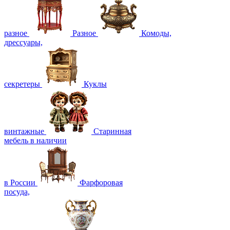
разное
Разное
Комоды,
дрессуары,
секретеры
Куклы
винтажные
Старинная
мебель в наличии
в России
Фарфоровая
посуда,