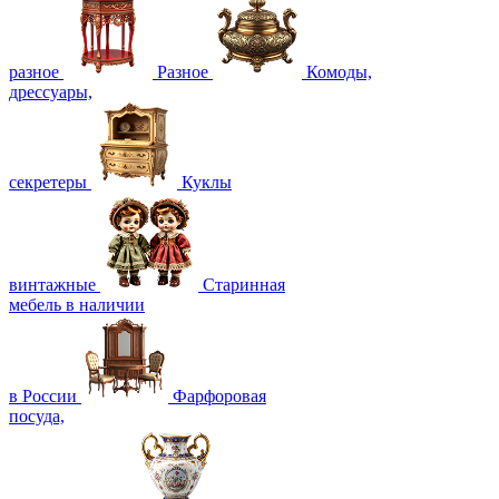
разное
Разное
Комоды,
дрессуары,
секретеры
Куклы
винтажные
Старинная
мебель в наличии
в России
Фарфоровая
посуда,