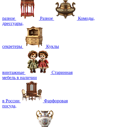
разное
Разное
Комоды,
дрессуары,
секретеры
Куклы
винтажные
Старинная
мебель в наличии
в России
Фарфоровая
посуда,