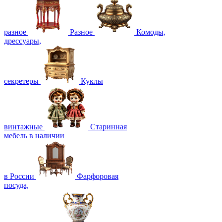
разное
Разное
Комоды,
дрессуары,
секретеры
Куклы
винтажные
Старинная
мебель в наличии
в России
Фарфоровая
посуда,