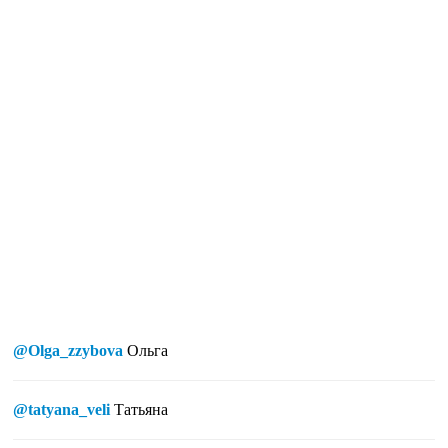
@Olga_zzybova
Ольга
@tatyana_veli
Татьяна