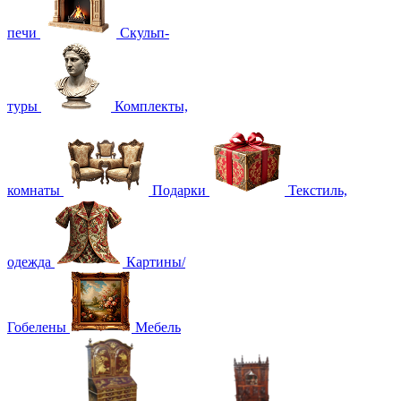
печи
Скульп-
туры
Комплекты,
комнаты
Подарки
Текстиль,
одежда
Картины/
Гобелены
Мебель