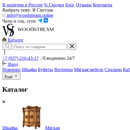
В наличии в России
% Скидки
Блог
Отзывы
Контакты
Выбрать тему:
Светлая
info@woodstream.online
Чаты и соц. сети:
Каталог
+7 (937) 216-43-17
Ежедневно 24/7
Вход
Новинки
Шкафы
Буфеты
Витрины
Мягкая мебель
Спальни
Ка
Ещё
Каталог
Шкафы
Мягкая