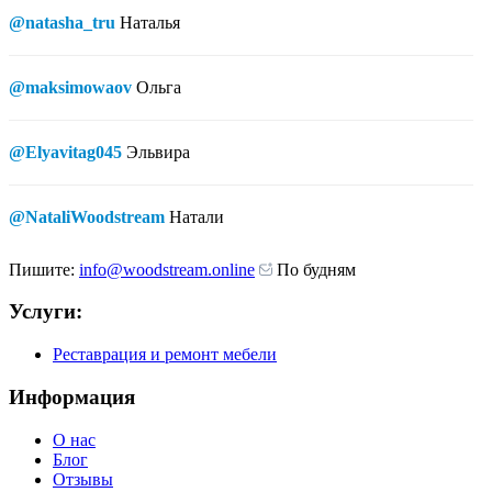
@natasha_tru
Наталья
@maksimowaov
Ольга
@Elyavitag045
Эльвира
@NataliWoodstream
Натали
Пишите:
info@woodstream.online
По будням
Услуги:
Реставрация и ремонт мебели
Информация
О нас
Блог
Отзывы