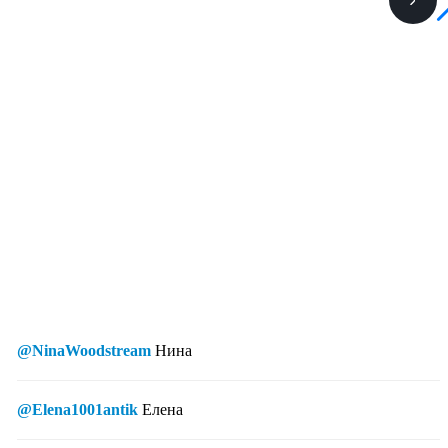
@NinaWoodstream
Нина
@Elena1001antik
Елена