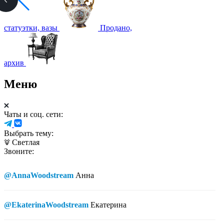
статуэтки, вазы
Продано,
архив
Меню
Чаты и соц. сети:
Выбрать тему:
Светлая
Звоните:
@AnnaWoodstream
Анна
@EkaterinaWoodstream
Екатерина