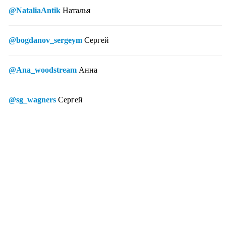
@NataliaAntik
Наталья
@bogdanov_sergeym
Сергей
@Ana_woodstream
Анна
@sg_wagners
Сергей