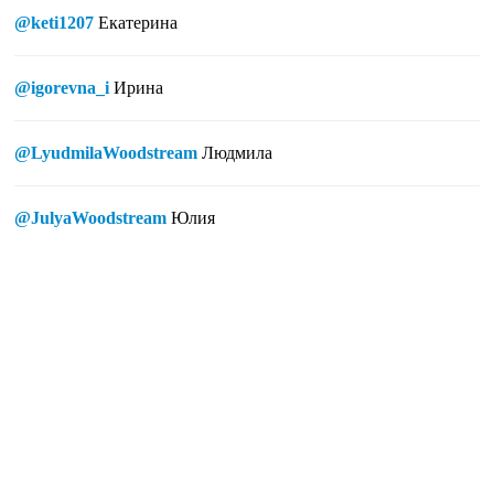
@keti1207
Екатерина
@igorevna_i
Ирина
@LyudmilaWoodstream
Людмила
@JulyaWoodstream
Юлия