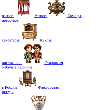
разное
Разное
Комоды,
дрессуары,
секретеры
Куклы
винтажные
Старинная
мебель в наличии
в России
Фарфоровая
посуда,