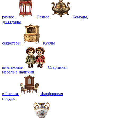
разное
Разное
Комоды,
дрессуары,
секретеры
Куклы
винтажные
Старинная
мебель в наличии
в России
Фарфоровая
посуда,