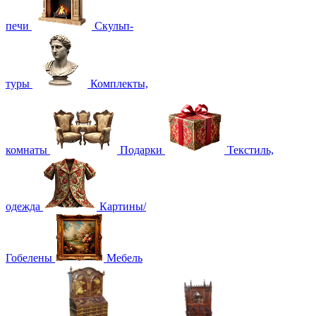
печи
Скульп-
туры
Комплекты,
комнаты
Подарки
Текстиль,
одежда
Картины/
Гобелены
Мебель