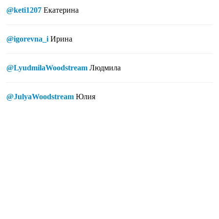
@keti1207
Екатерина
@igorevna_i
Ирина
@LyudmilaWoodstream
Людмила
@JulyaWoodstream
Юлия