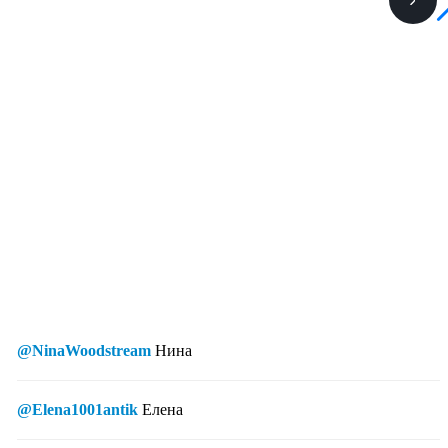
@NinaWoodstream
Нина
@Elena1001antik
Елена