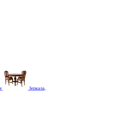
е
Зеркала,