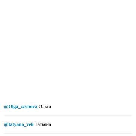
@Olga_zzybova
Ольга
@tatyana_veli
Татьяна