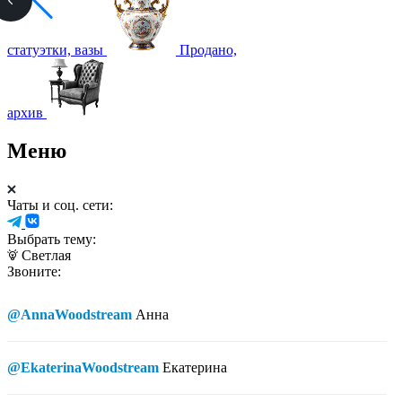
статуэтки, вазы
Продано,
архив
Меню
Чаты и соц. сети:
Выбрать тему:
Светлая
Звоните:
@AnnaWoodstream
Анна
@EkaterinaWoodstream
Екатерина