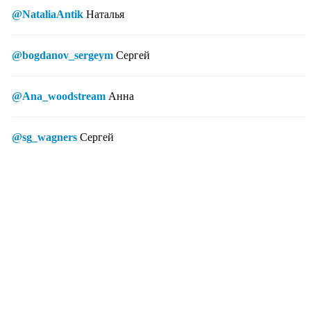
@NataliaAntik
Наталья
@bogdanov_sergeym
Сергей
@Ana_woodstream
Анна
@sg_wagners
Сергей