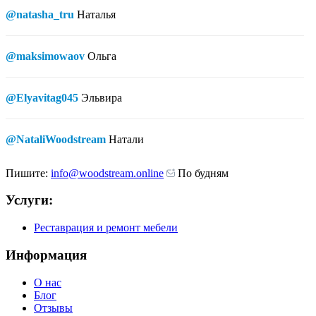
@natasha_tru
Наталья
@maksimowaov
Ольга
@Elyavitag045
Эльвира
@NataliWoodstream
Натали
Пишите:
info@woodstream.online
По будням
Услуги:
Реставрация и ремонт мебели
Информация
О нас
Блог
Отзывы