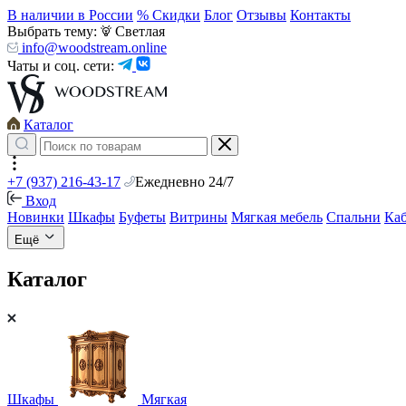
В наличии в России
% Скидки
Блог
Отзывы
Контакты
Выбрать тему:
Светлая
info@woodstream.online
Чаты и соц. сети:
Каталог
+7 (937) 216-43-17
Ежедневно 24/7
Вход
Новинки
Шкафы
Буфеты
Витрины
Мягкая мебель
Спальни
Ка
Ещё
Каталог
Шкафы
Мягкая