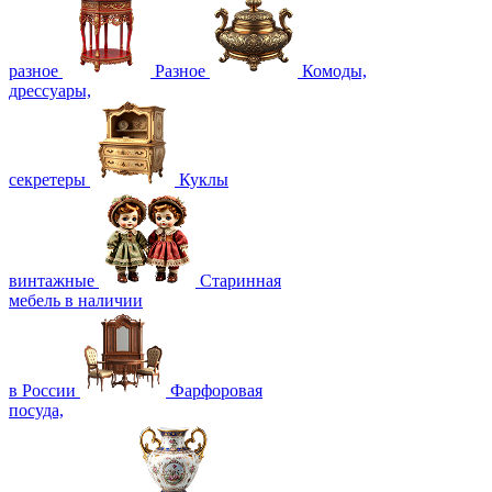
разное
Разное
Комоды,
дрессуары,
секретеры
Куклы
винтажные
Старинная
мебель в наличии
в России
Фарфоровая
посуда,