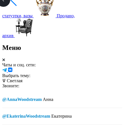
статуэтки, вазы
Продано,
архив
Меню
Чаты и соц. сети:
Выбрать тему:
Светлая
Звоните:
@AnnaWoodstream
Анна
@EkaterinaWoodstream
Екатерина