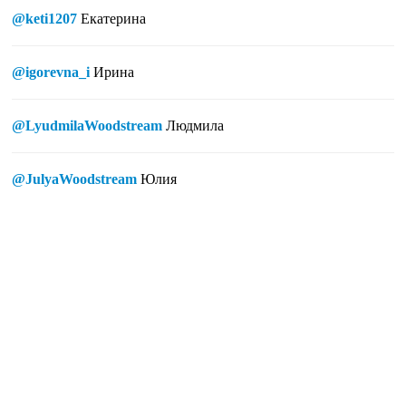
@keti1207
Екатерина
@igorevna_i
Ирина
@LyudmilaWoodstream
Людмила
@JulyaWoodstream
Юлия