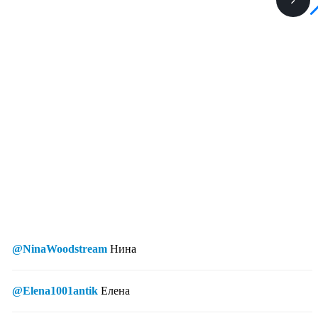
@NinaWoodstream
Нина
@Elena1001antik
Елена