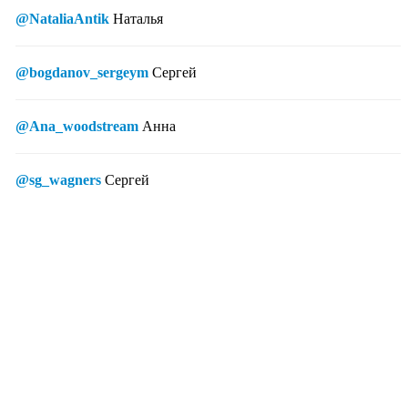
@NataliaAntik
Наталья
@bogdanov_sergeym
Сергей
@Ana_woodstream
Анна
@sg_wagners
Сергей