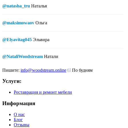
@natasha_tru
Наталья
@maksimowaov
Ольга
@Elyavitag045
Эльвира
@NataliWoodstream
Натали
Пишите:
info@woodstream.online
По будням
Услуги:
Реставрация и ремонт мебели
Информация
О нас
Блог
Отзывы