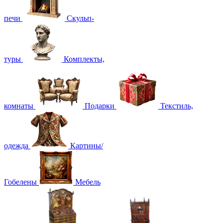
печи
Скульп-
туры
Комплекты,
комнаты
Подарки
Текстиль,
одежда
Картины/
Гобелены
Мебель