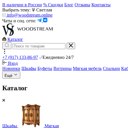
В наличии в России
% Скидки
Блог
Отзывы
Контакты
Выбрать тему:
Светлая
info@woodstream.online
Чаты и соц. сети:
Каталог
+7 (917) 133-86-97
Ежедневно 24/7
Вход
Новинки
Шкафы
Буфеты
Витрины
Мягкая мебель
Спальни
Ка
Ещё
Каталог
Шкафы
Мягкая