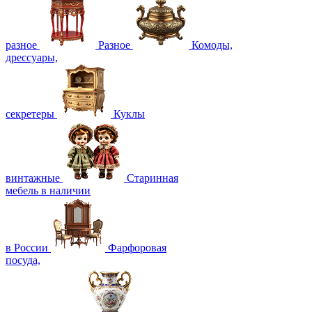
разное
Разное
Комоды,
дрессуары,
секретеры
Куклы
винтажные
Старинная
мебель в наличии
в России
Фарфоровая
посуда,