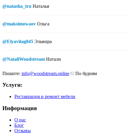
@natasha_tru
Наталья
@maksimowaov
Ольга
@Elyavitag045
Эльвира
@NataliWoodstream
Натали
Пишите:
info@woodstream.online
По будням
Услуги:
Реставрация и ремонт мебели
Информация
О нас
Блог
Отзывы