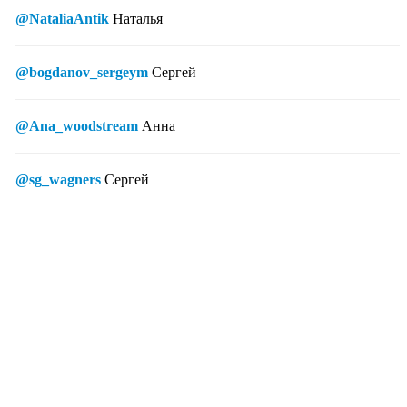
@NataliaAntik
Наталья
@bogdanov_sergeym
Сергей
@Ana_woodstream
Анна
@sg_wagners
Сергей