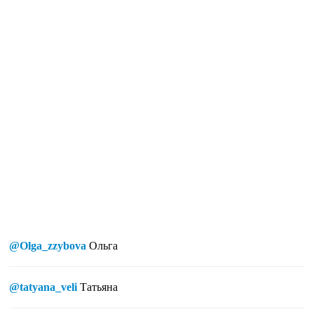
@Olga_zzybova
Ольга
@tatyana_veli
Татьяна