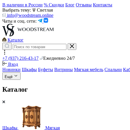
В наличии в России
% Скидки
Блог
Отзывы
Контакты
Выбрать тему:
Светлая
info@woodstream.online
Чаты и соц. сети:
Каталог
+7 (937) 216-43-17
Ежедневно 24/7
Вход
Новинки
Шкафы
Буфеты
Витрины
Мягкая мебель
Спальни
Ка
Ещё
Каталог
Шкафы
Мягкая