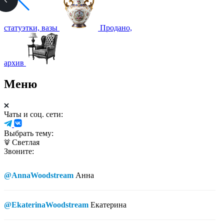
статуэтки, вазы
Продано,
архив
Меню
Чаты и соц. сети:
Выбрать тему:
Светлая
Звоните:
@AnnaWoodstream
Анна
@EkaterinaWoodstream
Екатерина