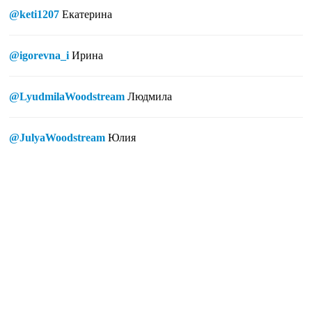
@keti1207
Екатерина
@igorevna_i
Ирина
@LyudmilaWoodstream
Людмила
@JulyaWoodstream
Юлия