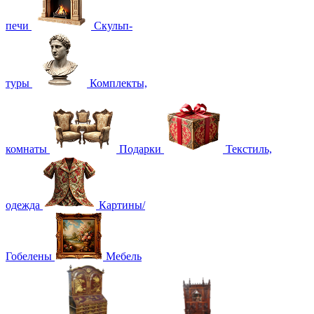
печи
Скульп-
туры
Комплекты,
комнаты
Подарки
Текстиль,
одежда
Картины/
Гобелены
Мебель