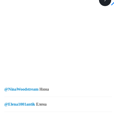
@NinaWoodstream
Нина
@Elena1001antik
Елена