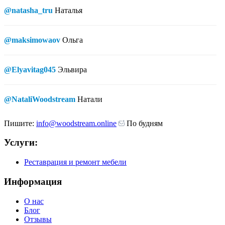
@natasha_tru
Наталья
@maksimowaov
Ольга
@Elyavitag045
Эльвира
@NataliWoodstream
Натали
Пишите:
info@woodstream.online
По будням
Услуги:
Реставрация и ремонт мебели
Информация
О нас
Блог
Отзывы