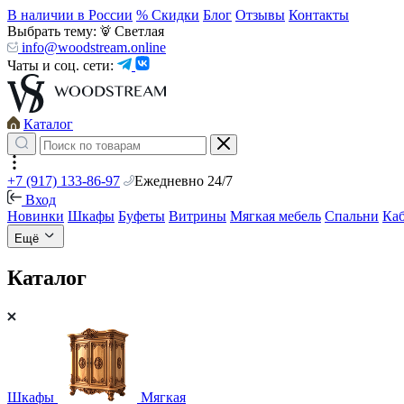
В наличии в России
% Скидки
Блог
Отзывы
Контакты
Выбрать тему:
Светлая
info@woodstream.online
Чаты и соц. сети:
Каталог
+7 (917) 133-86-97
Ежедневно 24/7
Вход
Новинки
Шкафы
Буфеты
Витрины
Мягкая мебель
Спальни
Ка
Ещё
Каталог
Шкафы
Мягкая