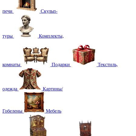
печи
Скульп-
туры
Комплекты,
комнаты
Подарки
Текстиль,
одежда
Картины/
Гобелены
Мебель