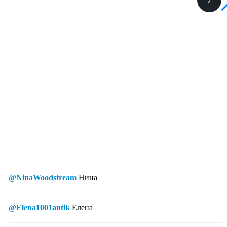
@NinaWoodstream
Нина
@Elena1001antik
Елена