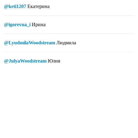
@keti1207
Екатерина
@igorevna_i
Ирина
@LyudmilaWoodstream
Людмила
@JulyaWoodstream
Юлия