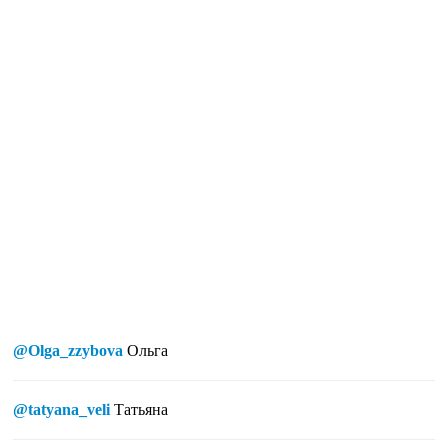
@Olga_zzybova
Ольга
@tatyana_veli
Татьяна