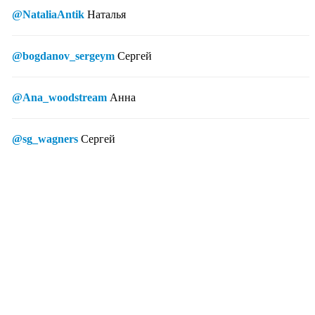
@NataliaAntik
Наталья
@bogdanov_sergeym
Сергей
@Ana_woodstream
Анна
@sg_wagners
Сергей