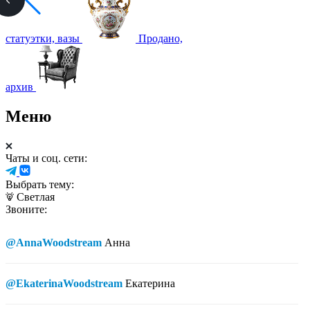
статуэтки, вазы
Продано,
архив
Меню
Чаты и соц. сети:
Выбрать тему:
Светлая
Звоните:
@AnnaWoodstream
Анна
@EkaterinaWoodstream
Екатерина