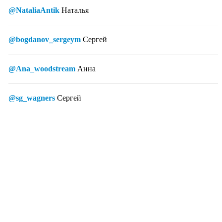
@NataliaAntik
Наталья
@bogdanov_sergeym
Сергей
@Ana_woodstream
Анна
@sg_wagners
Сергей