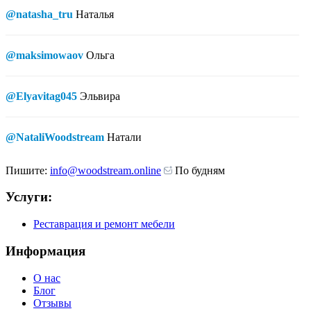
@natasha_tru
Наталья
@maksimowaov
Ольга
@Elyavitag045
Эльвира
@NataliWoodstream
Натали
Пишите:
info@woodstream.online
По будням
Услуги:
Реставрация и ремонт мебели
Информация
О нас
Блог
Отзывы