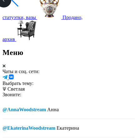
статуэтки, вазы
Продано,
архив
Меню
Чаты и соц. сети:
Выбрать тему:
Светлая
Звоните:
@AnnaWoodstream
Анна
@EkaterinaWoodstream
Екатерина