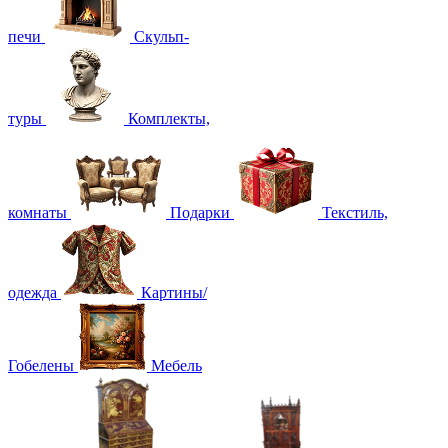
печи
Скульп-
туры
Комплекты,
комнаты
Подарки
Текстиль,
одежда
Картины/
Гобелены
Мебель