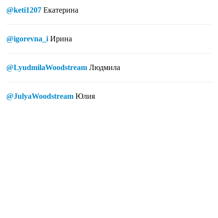
@keti1207
Екатерина
@igorevna_i
Ирина
@LyudmilaWoodstream
Людмила
@JulyaWoodstream
Юлия