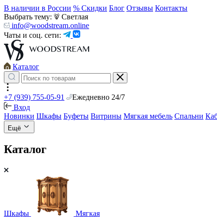
В наличии в России
% Скидки
Блог
Отзывы
Контакты
Выбрать тему:
Светлая
info@woodstream.online
Чаты и соц. сети:
Каталог
+7 (939) 755-05-91
Ежедневно 24/7
Вход
Новинки
Шкафы
Буфеты
Витрины
Мягкая мебель
Спальни
Ка
Ещё
Каталог
Шкафы
Мягкая