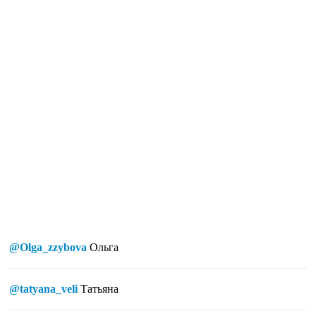
@Olga_zzybova
Ольга
@tatyana_veli
Татьяна