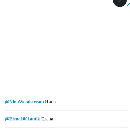
@NinaWoodstream
Нина
@Elena1001antik
Елена