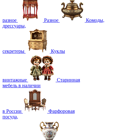
разное
Разное
Комоды,
дрессуары,
секретеры
Куклы
винтажные
Старинная
мебель в наличии
в России
Фарфоровая
посуда,