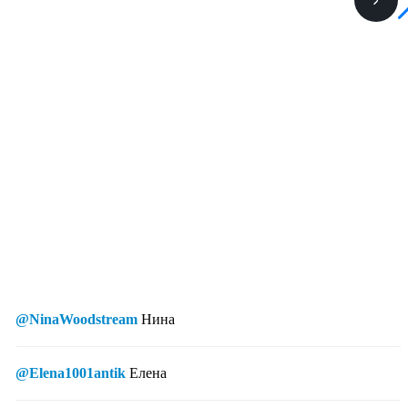
@NinaWoodstream
Нина
@Elena1001antik
Елена