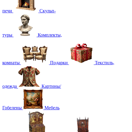
печи
Скульп-
туры
Комплекты,
комнаты
Подарки
Текстиль,
одежда
Картины/
Гобелены
Мебель