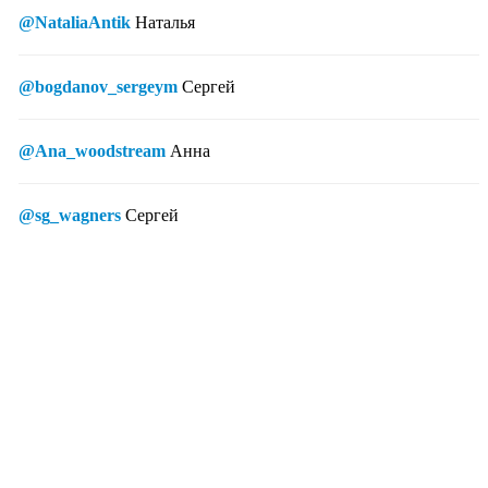
@NataliaAntik
Наталья
@bogdanov_sergeym
Сергей
@Ana_woodstream
Анна
@sg_wagners
Сергей