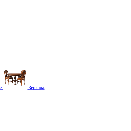
е
Зеркала,