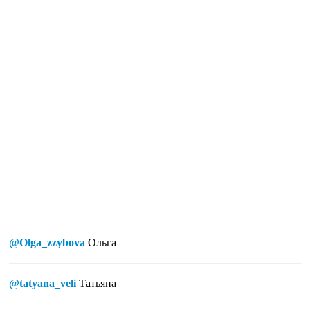
@Olga_zzybova
Ольга
@tatyana_veli
Татьяна