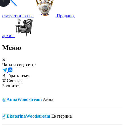
статуэтки, вазы
Продано,
архив
Меню
Чаты и соц. сети:
Выбрать тему:
Светлая
Звоните:
@AnnaWoodstream
Анна
@EkaterinaWoodstream
Екатерина