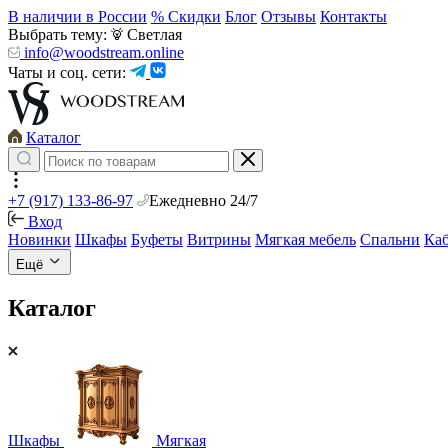
В наличии в России
% Скидки
Блог
Отзывы
Контакты
Выбрать тему:
Светлая
info@woodstream.online
Чаты и соц. сети:
Каталог
+7 (917) 133-86-97
Ежедневно 24/7
Вход
Новинки
Шкафы
Буфеты
Витрины
Мягкая мебель
Спальни
Ка
Ещё
Каталог
Шкафы
Мягкая