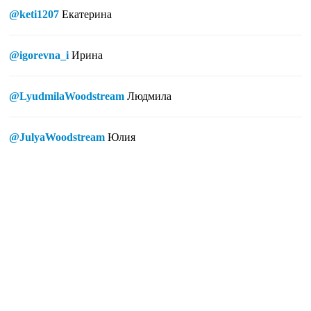
@keti1207
Екатерина
@igorevna_i
Ирина
@LyudmilaWoodstream
Людмила
@JulyaWoodstream
Юлия