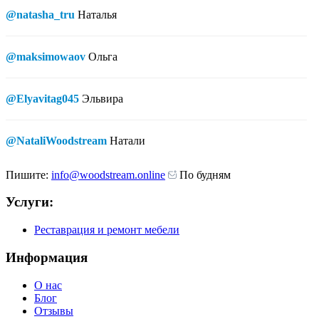
@natasha_tru
Наталья
@maksimowaov
Ольга
@Elyavitag045
Эльвира
@NataliWoodstream
Натали
Пишите:
info@woodstream.online
По будням
Услуги:
Реставрация и ремонт мебели
Информация
О нас
Блог
Отзывы