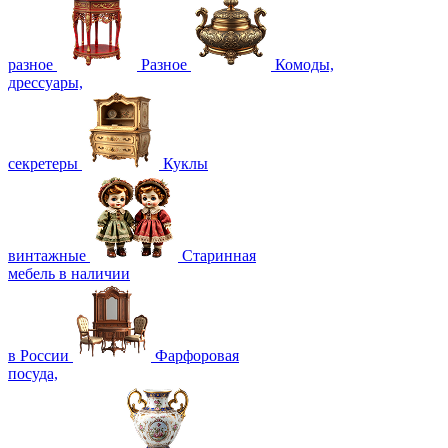
разное
Разное
Комоды,
дрессуары,
секретеры
Куклы
винтажные
Старинная
мебель в наличии
в России
Фарфоровая
посуда,