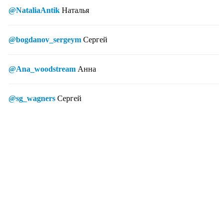
@NataliaAntik
Наталья
@bogdanov_sergeym
Сергей
@Ana_woodstream
Анна
@sg_wagners
Сергей