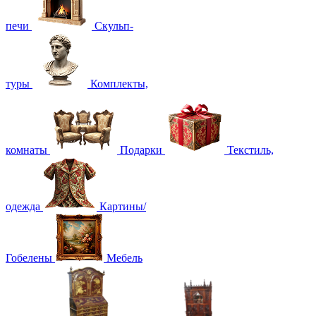
печи
Скульп-
туры
Комплекты,
комнаты
Подарки
Текстиль,
одежда
Картины/
Гобелены
Мебель