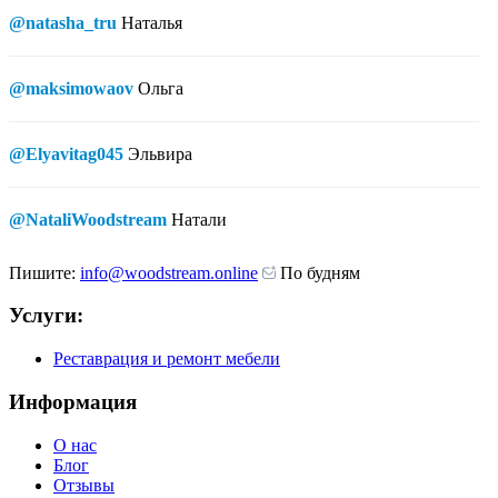
@natasha_tru
Наталья
@maksimowaov
Ольга
@Elyavitag045
Эльвира
@NataliWoodstream
Натали
Пишите:
info@woodstream.online
По будням
Услуги:
Реставрация и ремонт мебели
Информация
О нас
Блог
Отзывы