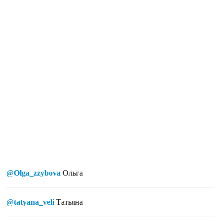
@Olga_zzybova
Ольга
@tatyana_veli
Татьяна