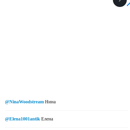
@NinaWoodstream
Нина
@Elena1001antik
Елена