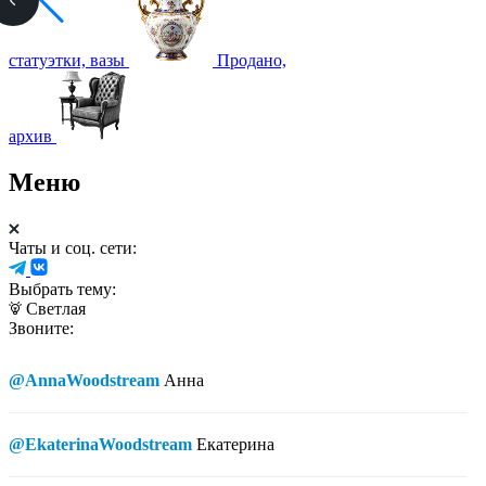
статуэтки, вазы
Продано,
архив
Меню
Чаты и соц. сети:
Выбрать тему:
Светлая
Звоните:
@AnnaWoodstream
Анна
@EkaterinaWoodstream
Екатерина