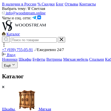
В наличии в России
% Скидки
Блог
Отзывы
Контакты
Выбрать тему:
Светлая
info@woodstream.online
Чаты и соц. сети:
Каталог
+7 (939) 755-05-91
Ежедневно 24/7
Вход
Новинки
Шкафы
Буфеты
Витрины
Мягкая мебель
Спальни
Ка
Ещё
Каталог
Шкафы
Мягкая