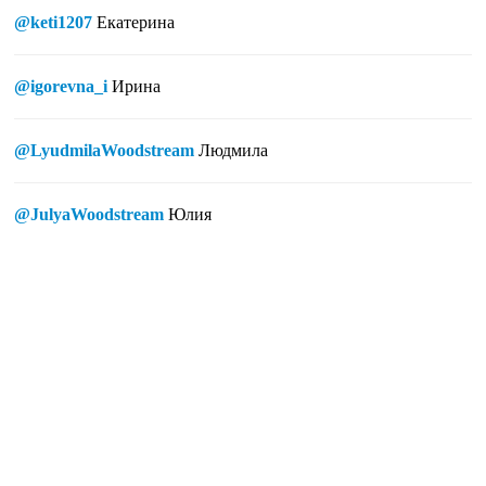
@keti1207
Екатерина
@igorevna_i
Ирина
@LyudmilaWoodstream
Людмила
@JulyaWoodstream
Юлия