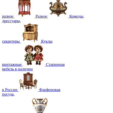
разное
Разное
Комоды,
дрессуары,
секретеры
Куклы
винтажные
Старинная
мебель в наличии
в России
Фарфоровая
посуда,